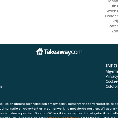
Maan
Din
Woens
Donde
Vri
Zate
Zo
INFO
Algem
Privac
Cookie
en
Colofo
ookies en andere technologieën om uw gebruikerservaring te verbeteren, te pe
ptimalisatie en advertenties in samenwerking met derde partijen. Wij gebruik
ies van derde partijen. Door op OK te klikken accepteert u het gebruik van alle
 noodzakelijke cookies. Selecteer
Voorkeuren beheren
om te kiezen welke cooki