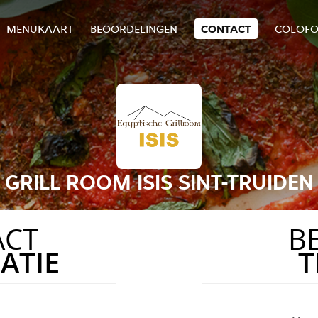
MENUKAART
BEOORDELINGEN
CONTACT
COLOF
GRILL ROOM ISIS SINT-TRUIDEN
ACT
B
ATIE
T